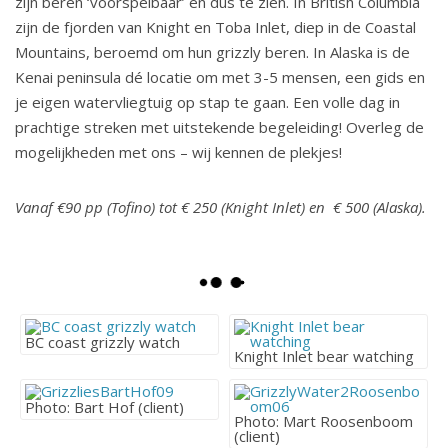
zijn beren ‘voorspelbaar’ en dus te zien. In British Columbia
zijn de fjorden van Knight en Toba Inlet, diep in de Coastal
Mountains, beroemd om hun grizzly beren. In Alaska is de
Kenai peninsula dé locatie om met 3-5 mensen, een gids en
je eigen watervliegtuig op stap te gaan. Een volle dag in
prachtige streken met uitstekende begeleiding! Overleg de
mogelijkheden met ons – wij kennen de plekjes!
Vanaf €90 pp (Tofino) tot € 250 (Knight Inlet) en € 500 (Alaska).
BC coast grizzly watch
Knight Inlet bear watching
Photo: Bart Hof (client)
Photo: Mart Roosenboom
(client)